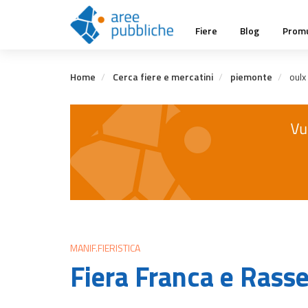
Salta
Main
al
Fiere
Blog
Promu
contenuto
navigation
principale
Home
Cerca fiere e mercatini
piemonte
oulx
MANIF.FIERISTICA
Fiera Franca e Rass