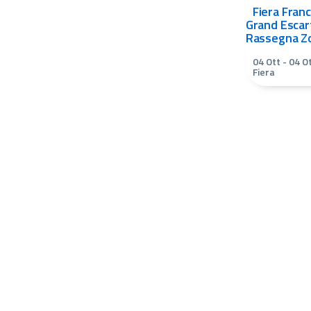
Fiera Franc
Grand Escar
Rassegna Z
04 Ott
-
04 O
Fiera