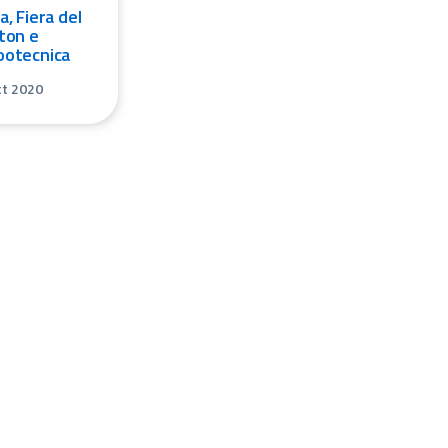
a, Fiera del
ton e
ootecnica
tt 2020