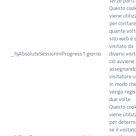
terze parti.
Questo cook
viene utiliz
per contare
quante volt
sito web è 
visitato da
_hjAbsoluteSessionInProgress
1 giorno
diversi visit
ciò avviene
assegnando
visitatore u
in modo ch
venga regis
due volte.
Questo cook
viene utiliz
per determ
se il visitat