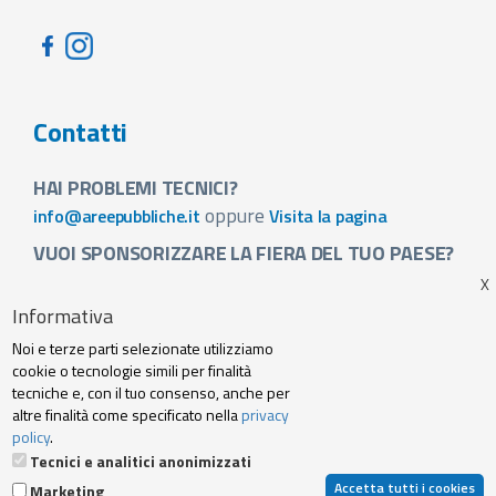
Contatti
HAI PROBLEMI TECNICI?
oppure
info@areepubbliche.it
Visita la pagina
VUOI SPONSORIZZARE LA FIERA DEL TUO PAESE?
Visita la pagina
Informativa
Noi e terze parti selezionate utilizziamo
Footer
cookie o tecnologie simili per finalità
Web agency
Privacy policy e cookie
tecniche e, con il tuo consenso, anche per
menu
altre finalità come specificato nella
privacy
policy
.
Termini Servizio
Tecnici e analitici anonimizzati
Accetta tutti i cookies
Marketing