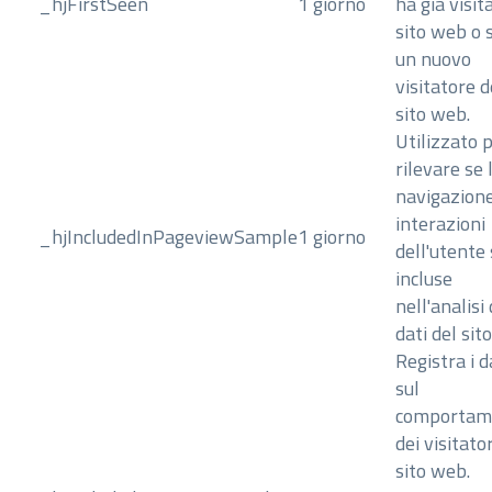
_hjFirstSeen
1 giorno
ha già visita
sito web o 
un nuovo
visitatore d
sito web.
Utilizzato 
rilevare se 
navigazione
interazioni
_hjIncludedInPageviewSample
1 giorno
dell'utente
incluse
nell'analisi 
dati del sit
Registra i d
sul
comportam
dei visitator
sito web.