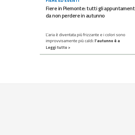
FIERE ED EVENTI
Fiere in Piemonte: tutti gli appuntament
da non perdere in autunno
L’aria è diventata più frizzante e i colori sono
improvvisamente più caldi:
l’autunno è a
Leggi tutto >