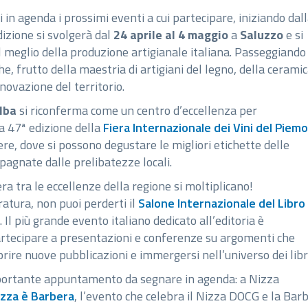
 in agenda i prossimi eventi a cui partecipare, iniziando dal
edizione si svolgerà dal
24 aprile al 4 maggio
a
Saluzzo
e si
 il meglio della produzione artigianale italiana. Passeggiando
he, frutto della maestria di artigiani del legno, della ceramic
nnovazione del territorio.
lba
si riconferma come un centro d’eccellenza per
la 47ª edizione della
Fiera Internazionale dei Vini del Piem
re, dove si possono degustare le migliori etichette delle
agnate dalle prelibatezze locali.
ra tra le eccellenze della regione si moltiplicano!
ratura, non puoi perderti il
Salone Internazionale del Libro 
. Il più grande evento italiano dedicato all’editoria è
partecipare a presentazioni e conferenze su argomenti che
prire nuove pubblicazioni e immergersi nell’universo dei libri
 importante appuntamento da segnare in agenda: a Nizza
izza è Barbera
, l’evento che celebra il Nizza DOCG e la Bar