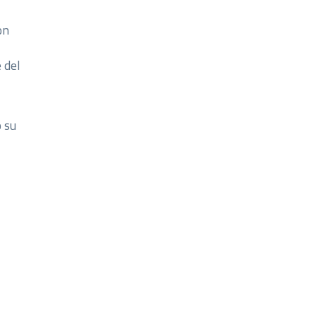
on
 del
o su