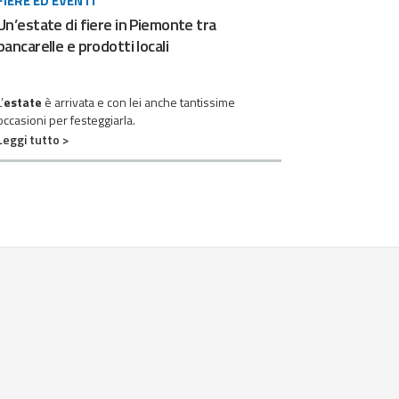
FIERE ED EVENTI
Un’estate di fiere in Piemonte tra
bancarelle e prodotti locali
’
estate
è arrivata e con lei anche tantissime
occasioni per festeggiarla.
Leggi tutto >