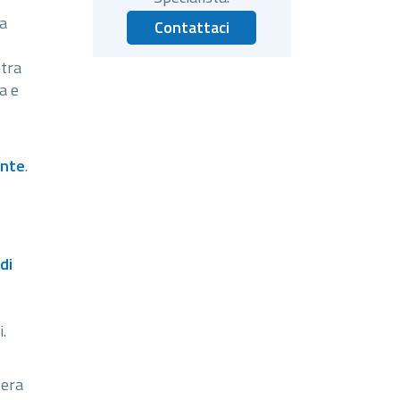
la
Contattaci
 tra
a e
onte
.
di
.
bera