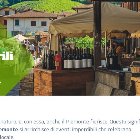
 natura, e, con essa, anche il Piemonte fiorisce. Questo signi
iemonte
si arricchisce di eventi imperdibili che celebrano
locale.