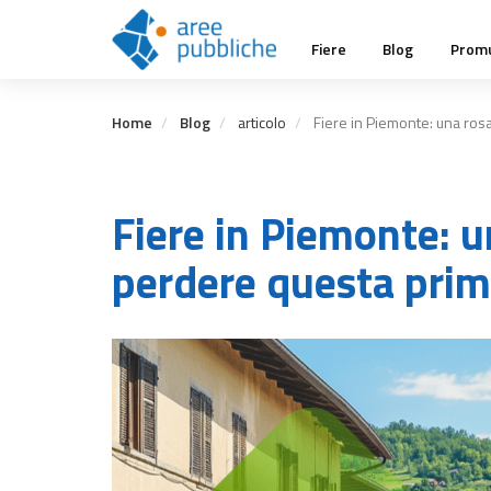
Salta
Main
al
Fiere
Blog
Promu
contenuto
navigation
principale
Home
Blog
articolo
Fiere in Piemonte: una ros
Fiere in Piemonte: u
perdere questa pri