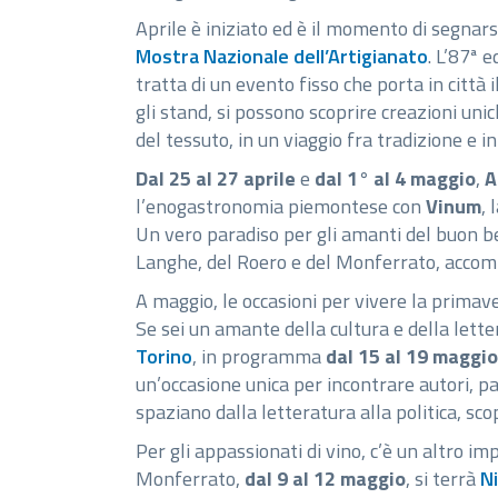
Aprile è iniziato ed è il momento di segnarsi
Mostra Nazionale dell’Artigianato
. L’87ª 
tratta di un evento fisso che porta in città
gli stand, si possono scoprire creazioni unic
del tessuto, in un viaggio fra tradizione e i
Dal 25 al 27 aprile
e
dal 1° al 4 maggio
,
A
l’enogastronomia piemontese con
Vinum
, 
Un vero paradiso per gli amanti del buon be
Langhe, del Roero e del Monferrato, accomp
A maggio, le occasioni per vivere la primave
Se sei un amante della cultura e della lette
Torino
, in programma
dal 15 al 19 maggio
un’occasione unica per incontrare autori, 
spaziano dalla letteratura alla politica, sco
Per gli appassionati di vino, c’è un altro
Monferrato,
dal 9 al 12 maggio
, si terrà
N