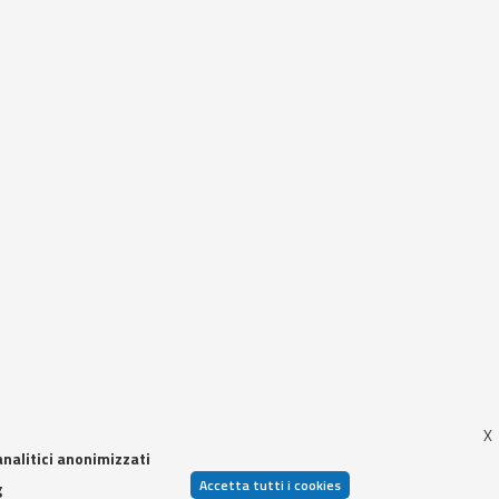
analitici anonimizzati
Accetta tutti i cookies
g