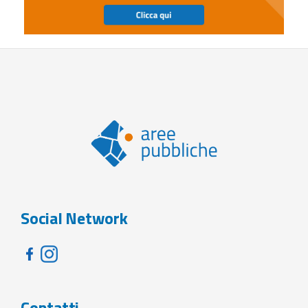
Social Network
Contatti