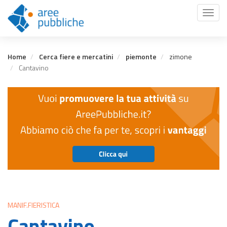
Salta
Toggl
al
naviga
contenuto
principale
Home
Cerca fiere e mercatini
piemonte
zimone
Cantavino
MANIF.FIERISTICA
Cantavino