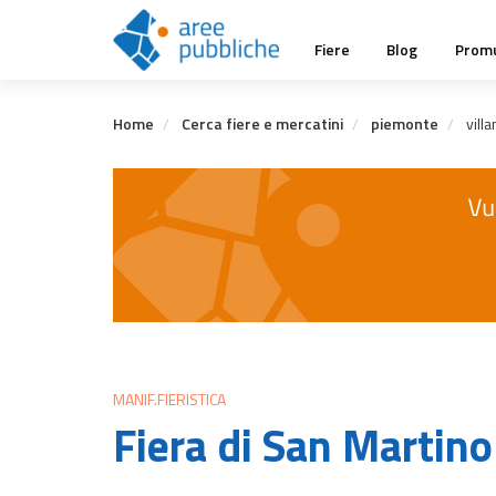
Salta
Main
al
Fiere
Blog
Promu
contenuto
navigation
principale
Home
Cerca fiere e mercatini
piemonte
vill
MANIF.FIERISTICA
Fiera di San Martino