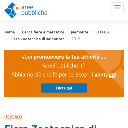
Salta
Toggl
al
naviga
contenuto
principale
Home
Cerca fiere e mercatini
piemonte
usseaux
Fiera Zootecnica di Balboutet
2019
USSEAUX