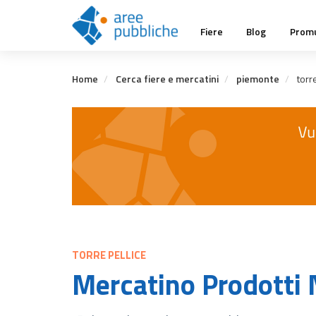
Salta
Main
al
Fiere
Blog
Promu
contenuto
navigation
principale
Home
Cerca fiere e mercatini
piemonte
torre
TORRE PELLICE
Mercatino Prodotti 