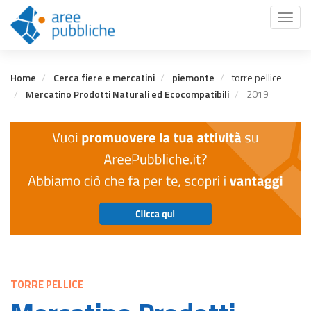
Salta
Toggl
al
naviga
contenuto
principale
Home
Cerca fiere e mercatini
piemonte
torre pellice
Mercatino Prodotti Naturali ed Ecocompatibili
2019
TORRE PELLICE