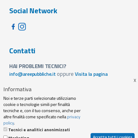
Social Network
Contatti
HAI PROBLEMI TECNICI?
oppure
info@areepubbliche.it
Visita la pagina
VUOI SPONSORIZZARE LA FIERA DEL TUO PAESE?
Informativa
Visita la pagina
Noi e terze parti selezionate utilizziamo
Footer
cookie o tecnologie simili per finalità
Web agency
Privacy policy e cookie
tecniche e, con il tuo consenso, anche per
menu
altre finalità come specificato nella
privacy
policy
.
Termini Servizio
Tecnici e analitici anonimizzati
Accetta tutti i cookies
Marketing