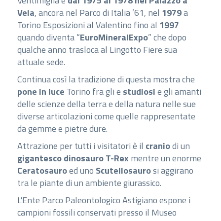
Ventimiglia e
dal 1975 al 1978 nel Palazzo a
Vela
, ancora nel Parco di Italia ’61, nel
1979
a
Torino Esposizioni al Valentino fino al
1997
quando diventa “
EuroMineralExpo
” che dopo
qualche anno trasloca al Lingotto Fiere sua
attuale sede.
Continua così la tradizione di questa mostra che
pone in luce
Torino fra gli e
studiosi
e gli amanti
delle scienze della terra e della natura nelle sue
diverse articolazioni come quelle rappresentate
da gemme e pietre dure.
Attrazione per tutti i visitatori è il
cranio
di un
gigantesco dinosauro T-Rex
mentre un enorme
Ceratosauro
ed uno
Scutellosauro
si aggirano
tra le piante di un ambiente giurassico.
L'Ente Parco Paleontologico Astigiano espone i
campioni fossili conservati presso il Museo