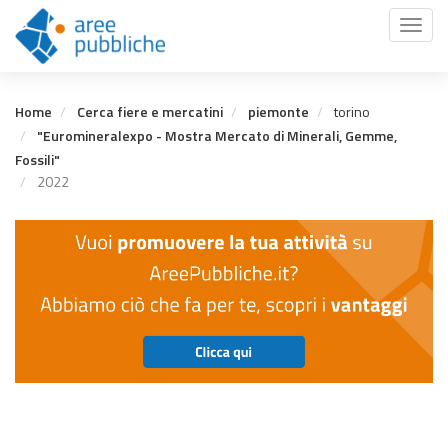
Salta
Toggl
al
naviga
contenuto
principale
Home
Cerca fiere e mercatini
piemonte
torino
"Euromineralexpo - Mostra Mercato di Minerali, Gemme,
Fossili"
2022