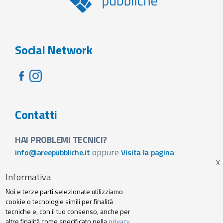
Social Network
Contatti
HAI PROBLEMI TECNICI?
oppure
info@areepubbliche.it
Visita la pagina
VUOI SPONSORIZZARE LA FIERA DEL TUO PAESE?
Informativa
Visita la pagina
Noi e terze parti selezionate utilizziamo
Footer
cookie o tecnologie simili per finalità
Web agency
Privacy policy e cookie
tecniche e, con il tuo consenso, anche per
menu
altre finalità come specificato nella
privacy