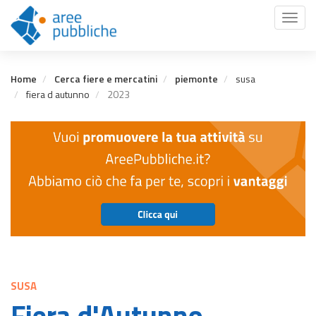
Salta
Toggl
al
naviga
contenuto
principale
Home
Cerca fiere e mercatini
piemonte
susa
fiera d autunno
2023
SUSA
Fiera d'Autunno