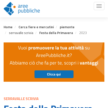
Salta
Toggl
al
naviga
contenuto
principale
Home
Cerca fiere e mercatini
piemonte
serravalle scrivia
Festa della Primavera
2023
SERRAVALLE SCRIVIA