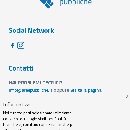
Social Network
Contatti
HAI PROBLEMI TECNICI?
oppure
info@areepubbliche.it
Visita la pagina
VUOI SPONSORIZZARE LA FIERA DEL TUO PAESE?
Informativa
Visita la pagina
Noi e terze parti selezionate utilizziamo
Footer
cookie o tecnologie simili per finalità
Web agency
Privacy policy e cookie
tecniche e, con il tuo consenso, anche per