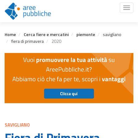
Salta
Toggl
al
naviga
contenuto
principale
Home
Cerca fiere e mercatini
piemonte
savigliano
fiera di primavera
2020
SAVIGLIANO
Fiera di Primavera