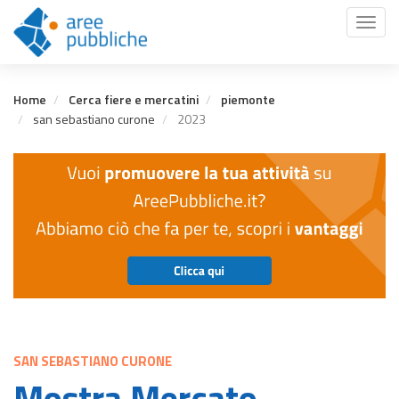
Salta
Toggl
al
naviga
contenuto
principale
Home
Cerca fiere e mercatini
piemonte
san sebastiano curone
2023
SAN SEBASTIANO CURONE
Mostra Mercato