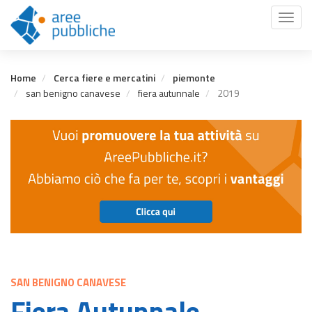
Salta
Toggl
al
naviga
contenuto
principale
Home
Cerca fiere e mercatini
piemonte
san benigno canavese
fiera autunnale
2019
SAN BENIGNO CANAVESE
Fiera Autunnale