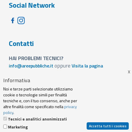
Social Network
Contatti
HAI PROBLEMI TECNICI?
oppure
info@areepubbliche.it
Visita la pagina
VUOI SPONSORIZZARE LA FIERA DEL TUO PAESE?
Informativa
Visita la pagina
Noi e terze parti selezionate utilizziamo
Footer
cookie o tecnologie simili per finalità
Web agency
Privacy policy e cookie
tecniche e, con il tuo consenso, anche per
menu
altre finalità come specificato nella
privacy
policy
.
Termini Servizio
Tecnici e analitici anonimizzati
Accetta tutti i cookies
Marketing
© 2019 Archibuzz Srl - Tutti i diritti riservati | P. IVA e C. Fiscale: 10707250014 |