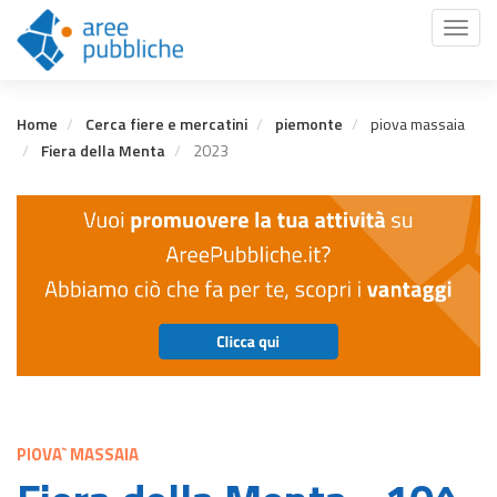
Salta
Toggl
al
naviga
contenuto
principale
Home
Cerca fiere e mercatini
piemonte
piova massaia
Fiera della Menta
2023
PIOVA` MASSAIA