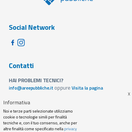
Social Network
Contatti
HAI PROBLEMI TECNICI?
oppure
info@areepubbliche.it
Visita la pagina
VUOI SPONSORIZZARE LA FIERA DEL TUO PAESE?
Informativa
Visita la pagina
Noi e terze parti selezionate utilizziamo
Footer
cookie o tecnologie simili per finalità
Web agency
Privacy policy e cookie
tecniche e, con il tuo consenso, anche per
menu
altre finalità come specificato nella
privacy