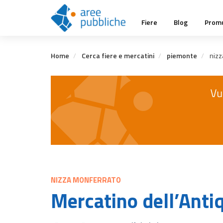
Salta
Main
al
Fiere
Blog
Promu
contenuto
navigation
principale
Home
Cerca fiere e mercatini
piemonte
nizz
NIZZA MONFERRATO
Mercatino dell’Anti