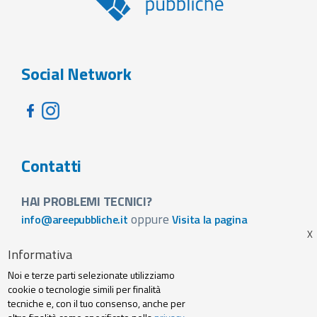
Social Network
Contatti
HAI PROBLEMI TECNICI?
oppure
info@areepubbliche.it
Visita la pagina
VUOI SPONSORIZZARE LA FIERA DEL TUO PAESE?
Informativa
Visita la pagina
Noi e terze parti selezionate utilizziamo
Footer
cookie o tecnologie simili per finalità
Web agency
Privacy policy e cookie
tecniche e, con il tuo consenso, anche per