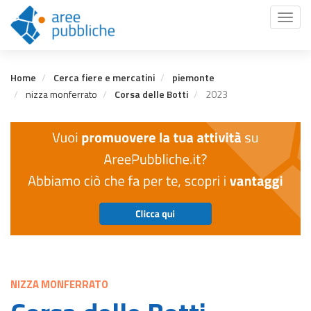
Salta
Toggl
al
naviga
contenuto
principale
Home
Cerca fiere e mercatini
piemonte
nizza monferrato
Corsa delle Botti
2023
NIZZA MONFERRATO