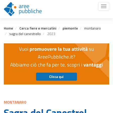
Salta
Toggl
al
naviga
contenuto
principale
Home
Cerca fiere e mercatini
piemonte
montanaro
sagra del canestrello
2023
MONTANARO
Sagra del Canestrel