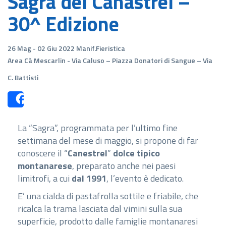
Sagra del Canastrel –
30^ Edizione
26 Mag - 02 Giu 2022 Manif.Fieristica
Area Cà Mescarlin - Via Caluso – Piazza Donatori di Sangue – Via
C. Battisti
Share
La “Sagra”, programmata per l’ultimo fine
settimana del mese di maggio, si propone di far
conoscere il “
Canestrel
”
dolce tipico
montanarese
, preparato anche nei paesi
limitrofi, a cui
dal 1991
, l’evento è dedicato.
E’ una cialda di pastafrolla sottile e friabile, che
ricalca la trama lasciata dal vimini sulla sua
superficie, prodotto dalle famiglie montanaresi