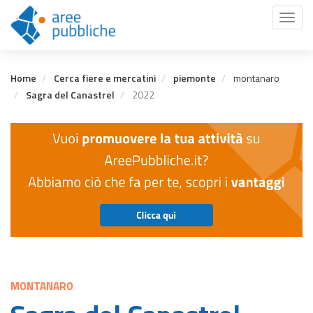
Salta
Toggl
al
naviga
contenuto
principale
Home
Cerca fiere e mercatini
piemonte
montanaro
Sagra del Canastrel
2022
MONTANARO