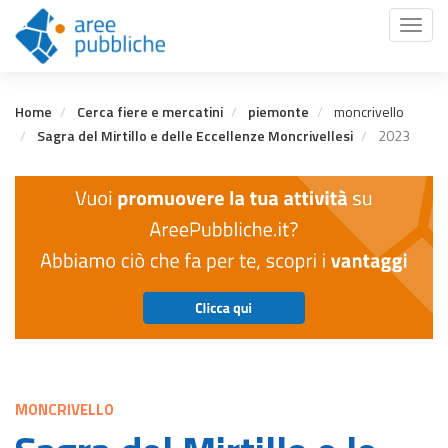
Salta
Toggl
al
naviga
contenuto
principale
Home
Cerca fiere e mercatini
piemonte
moncrivello
Sagra del Mirtillo e delle Eccellenze Moncrivellesi
2023
MONCRIVELLO