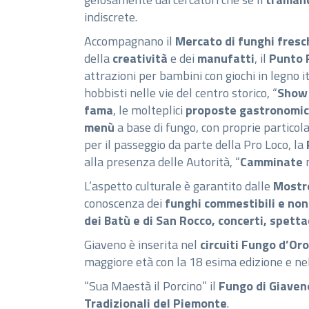
indiscrete.
Accompagnano il
Mercato di funghi fresc
della
creatività
e dei
manufatti
, il
Punto 
attrazioni per bambini con giochi in legno i
hobbisti nelle vie del centro storico, “
Show
fama
, le molteplici
proposte gastronomich
menù
a base di fungo, con proprie particolar
per il passeggio da parte della Pro Loco, la
alla presenza delle Autorità, “
Camminate
n
L’aspetto culturale è garantito dalle
Mostr
conoscenza dei
funghi commestibili e non
dei Batù e di San Rocco, concerti, spettac
Giaveno è inserita nel
circuiti Fungo d’Oro
maggiore età con la 18 esima edizione e ne
“Sua Maestà il Porcino” il
Fungo di Giaven
Tradizionali del Piemonte
.