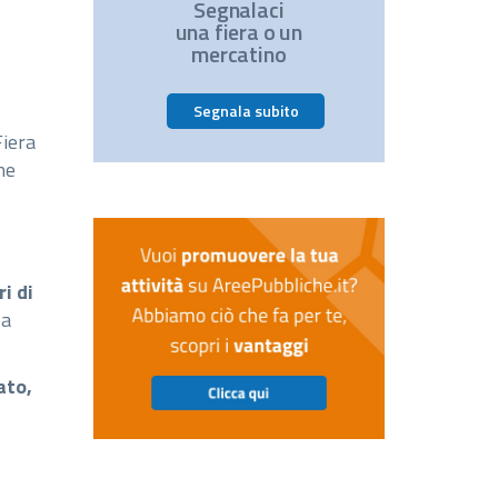
Segnalaci
una fiera o un
mercatino
Segnala subito
Fiera
he
ri di
la
ato,