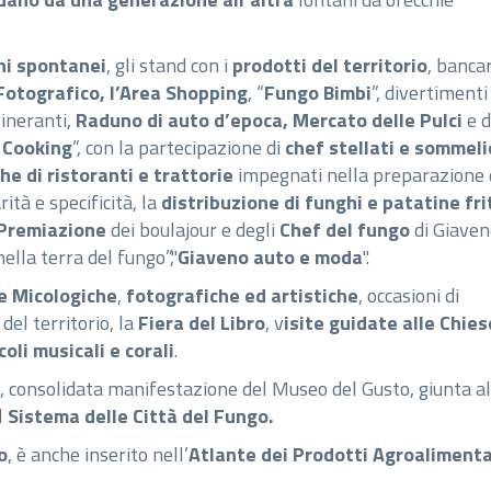
hi spontanei
, gli stand con i
prodotti del territorio
, banca
Fotografico, l’Area Shopping
, “
Fungo Bimbi
”, divertimenti
tineranti,
Raduno di auto d’epoca, Mercato delle Pulci
e d
 Cooking
”, con la partecipazione di
chef stellati e sommeli
e di ristoranti e trattorie
impegnati nella preparazione 
ità e specificità, la
distribuzione di funghi e patatine fri
Premiazione
dei boulajour e degli
Chef del fungo
di Giaven
ella terra del fungo”,"
Giaveno auto e moda
".
e Micologiche
,
fotografiche ed artistiche
, occasioni di
del territorio, la
Fiera del Libro
, v
isite guidate alle Chies
oli musicali e corali
.
, consolidata manifestazione del Museo del Gusto, giunta al
l
Sistema delle Città del Fungo.
o
, è anche inserito nell’
Atlante dei Prodotti Agroalimenta