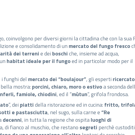
ngo, coinvolgono per diversi giorni la cittadina che con la sua 
adizione e consolidamento di un
mercato del fungo fresco
c
arità dei terreni
e dei
boschi
che, insieme ad acqua,
 un
habitat ideale per il fungo
ed in particolar modo per il
 i funghi del
mercato dei “boulajour”
, gli esperti
ricercato
 bella mostra:
porcini, chiaro, moro o estivo
a seconda del
inferli, famiole, chiodini
, ed il “
mùtun
”, grifola frondosa.
cato
”, dei
piatti
della ristorazione ed in cucina:
fritto, trifol
sotti e pastasciutta
, nel sugo, sulla carne e
“Re
da
decenni
, in tutta la regione che ospita
luoghi di
ica, di fianco al muschio, che restano
segreti
perchè custoditi
dano
da una generazione all’altra
lontani da orecchie