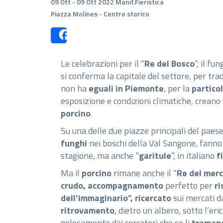
09 Ott - 09 Ott 2022 Manif.Fieristica
Piazza Molines - Centro storico
Share
Le celebrazioni per il “
Re del Bosco
”, il fu
si conferma la capitale del settore, per tr
non ha
eguali in Piemonte
, per la
particol
esposizione e condizioni climatiche, creano
porcino
.
Su una delle due piazze principali del paese
funghi
nei boschi della Val Sangone, fanno
stagione, ma anche “
garitule
”, in italiano
f
Ma il
porcino
rimane anche il “
Re del mer
crudo, accompagnamento
perfetto per
ri
dell’immaginario”, ricercato
sui mercati 
ritrovamento
, dietro un albero, sotto l’er
gelosamente dai cercatori che se li
traman