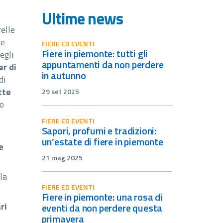
Ultime news
relle
 e
FIERE ED EVENTI
fiere in piemonte: tutti gli
egli
appuntamenti da non perdere
er di
in autunno
di
tte
29 set 2025
o
FIERE ED EVENTI
sapori, profumi e tradizioni:
un’estate di fiere in piemonte
e
21 mag 2025
la
FIERE ED EVENTI
fiere in piemonte: una rosa di
ri
eventi da non perdere questa
primavera