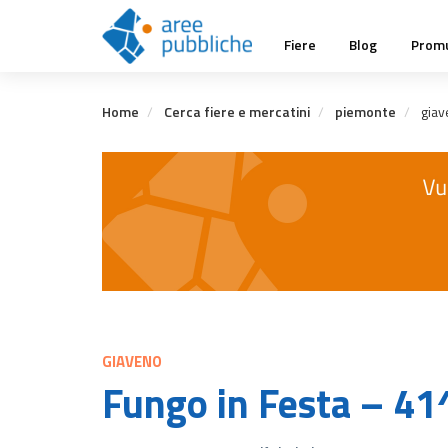
Salta
Main
al
Fiere
Blog
Promu
contenuto
navigation
principale
Home
Cerca fiere e mercatini
piemonte
giav
GIAVENO
Fungo in Festa – 41