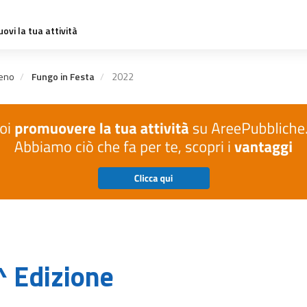
ovi la tua attività
eno
Fungo in Festa
2022
^ Edizione