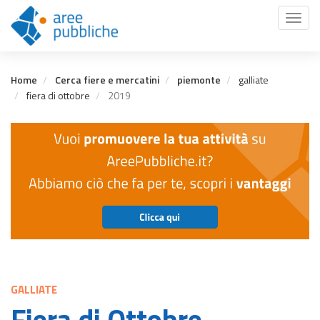
Salta
Toggl
al
naviga
contenuto
principale
Home
Cerca fiere e mercatini
piemonte
galliate
fiera di ottobre
2019
GALLIATE
Fiera di Ottobre