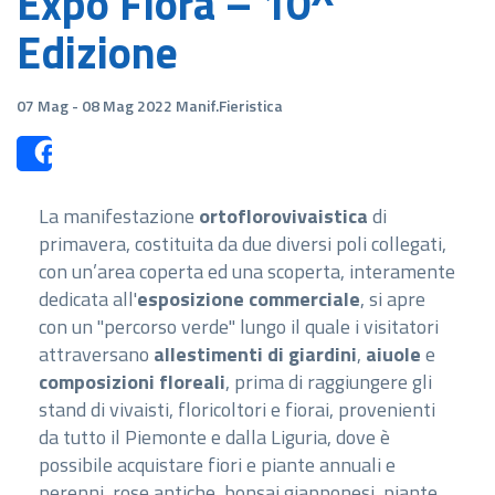
Expo Flora – 10^
Edizione
07 Mag - 08 Mag 2022 Manif.Fieristica
Share
La manifestazione
ortoflorovivaistica
di
primavera, costituita da due diversi poli collegati,
con un’area coperta ed una scoperta, interamente
dedicata all'
esposizione commerciale
, si apre
con un "percorso verde" lungo il quale i visitatori
attraversano
allestimenti di giardini
,
aiuole
e
composizioni floreali
, prima di raggiungere gli
stand di vivaisti, floricoltori e fiorai, provenienti
da tutto il Piemonte e dalla Liguria, dove è
possibile acquistare fiori e piante annuali e
perenni, rose antiche, bonsai giapponesi, piante