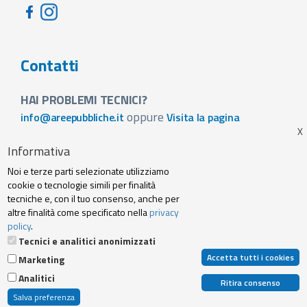
Contatti
HAI PROBLEMI TECNICI?
oppure
info@areepubbliche.it
Visita la pagina
VUOI SPONSORIZZARE LA FIERA DEL TUO PAESE?
Informativa
Visita la pagina
Noi e terze parti selezionate utilizziamo
Footer
cookie o tecnologie simili per finalità
Web agency
Privacy policy e cookie
tecniche e, con il tuo consenso, anche per
menu
altre finalità come specificato nella
privacy
policy
.
Termini Servizio
Tecnici e analitici anonimizzati
Accetta tutti i cookies
Marketing
© 2019 Archibuzz Srl - Tutti i diritti riservati | P. IVA e C. Fiscale: 10707250014 |
Analitici
N.REA: TO-1155316 | Capitale Sociale 20.000,00 € I.V.
Ritira consenso
|
www.archibuzz.com
|
info@archibuzz.com
Salva preferenza