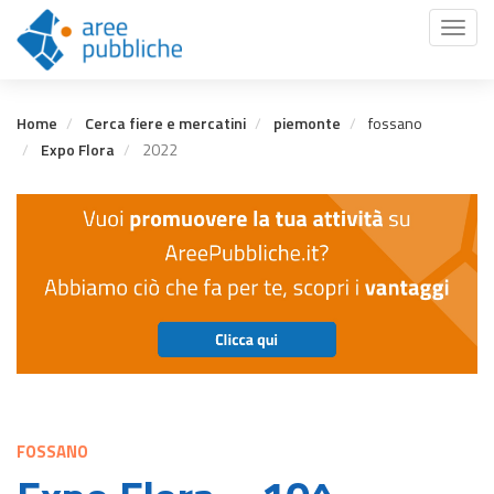
Salta
Toggl
al
naviga
contenuto
principale
Home
Cerca fiere e mercatini
piemonte
fossano
Expo Flora
2022
FOSSANO