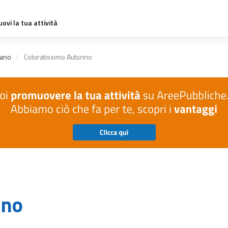
ovi la tua attività
ano
Coloratissimo Autunno
nno