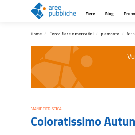
Salta
Main
al
Fiere
Blog
Promu
contenuto
navigation
principale
Home
Cerca fiere e mercatini
piemonte
foss
MANIF.FIERISTICA
Coloratissimo Autu