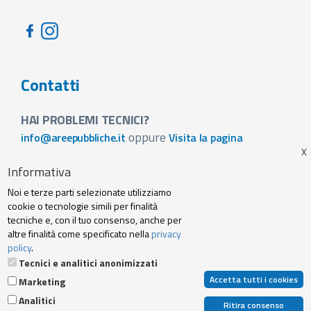
Contatti
HAI PROBLEMI TECNICI?
oppure
info@areepubbliche.it
Visita la pagina
VUOI SPONSORIZZARE LA FIERA DEL TUO PAESE?
Informativa
Visita la pagina
Noi e terze parti selezionate utilizziamo
Footer
cookie o tecnologie simili per finalità
Web agency
Privacy policy e cookie
tecniche e, con il tuo consenso, anche per
menu
altre finalità come specificato nella
privacy
policy
.
Termini Servizio
Tecnici e analitici anonimizzati
Accetta tutti i cookies
Marketing
© 2019 Archibuzz Srl - Tutti i diritti riservati | P. IVA e C. Fiscale: 10707250014 |
N.REA: TO-1155316 | Capitale Sociale 20.000,00 € I.V.
Analitici
Ritira consenso