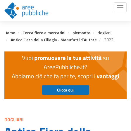
Salta
Toggl
al
naviga
contenuto
principale
Home
Cerca fiere e mercatini
piemonte
dogliani
Antica Fiera della Ciliegia - Manufatti d`Autore
2022
DOGLIANI