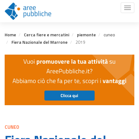
Salta
Toggl
al
naviga
contenuto
principale
Home
Cerca fiere e mercatini
piemonte
cuneo
Fiera Nazionale del Marrone
2019
CUNEO