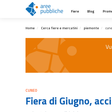
Salta
Main
al
Fiere
Blog
Promu
contenuto
navigation
principale
Home
Cerca fiere e mercatini
piemonte
cun
CUNEO
Fiera di Giugno, acci