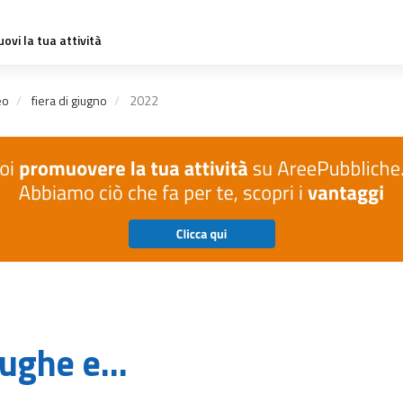
ovi la tua attività
eo
fiera di giugno
2022
ughe e...