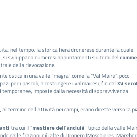
tuita, nel tempo, la storica fiera dronerese durante la quale,
o, si sviluppano numerosi appuntamenti sui temi del
comme
trale della rievocazione.
nte ostica in una valle “magra” come la “Val Maira”, poco
pazi per i pascoli, a costringere i valmairesi, fin dal
XV seco
ni temporanee, imposte dalla necessità di sopravvivenza
, al termine dell’attività nei campi, erano dirette verso la p
ranti
tra cui il “
mestiere dell’anciuiè
” tipico della valle Mai
nde dalle frazioni più alte di Dronero (Moschieres, Margher