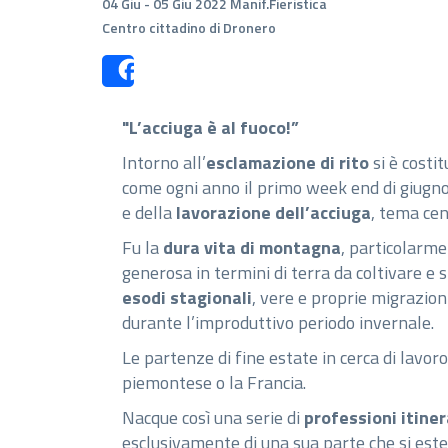
04 Giu - 05 Giu 2022 Manif.Fieristica
Centro cittadino di Dronero
Share
"L’acciuga è al fuoco!”
Intorno all’
esclamazione di rito
si è costi
come ogni anno il primo week end di giugn
e della
lavorazione dell’acciuga
, tema cen
Fu la
dura vita di montagna
, particolarme
generosa in termini di terra da coltivare e s
esodi stagionali
, vere e proprie migrazio
durante l’improduttivo periodo invernale.
Le partenze di fine estate in cerca di lavoro
piemontese o la Francia.
Nacque così una serie di
professioni itine
esclusivamente di una sua parte che si este