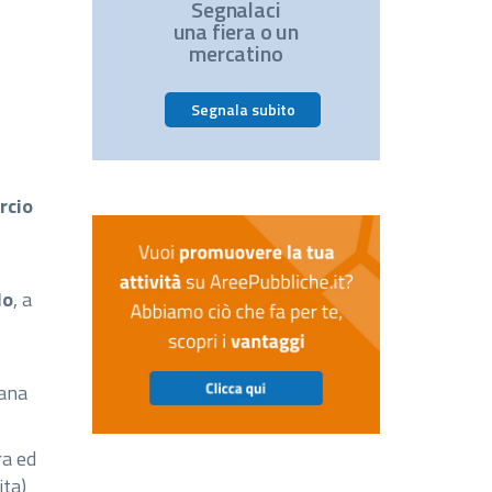
Segnalaci
una fiera o un
mercatino
Segnala subito
rcio
lo
, a
iana
ra ed
ita)