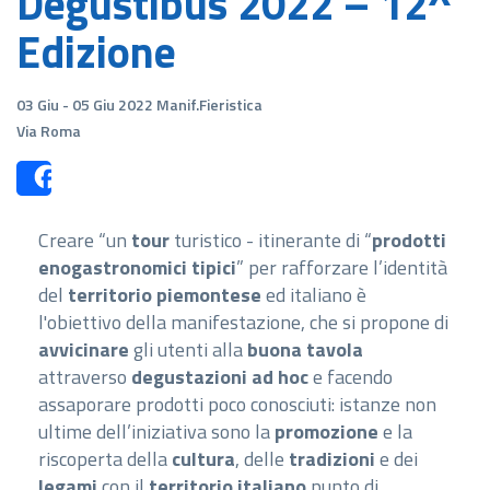
Degustibus 2022 – 12^
Edizione
03 Giu - 05 Giu 2022 Manif.Fieristica
Via Roma
Share
Creare “un
tour
turistico - itinerante di “
prodotti
enogastronomici tipici
” per rafforzare l’identità
del
territorio piemontese
ed italiano è
l'obiettivo della manifestazione, che si propone di
avvicinare
gli utenti alla
buona tavola
attraverso
degustazioni ad hoc
e facendo
assaporare prodotti poco conosciuti: istanze non
ultime dell’iniziativa sono la
promozione
e la
riscoperta della
cultura
, delle
tradizioni
e dei
legami
con il
territorio italiano
punto di