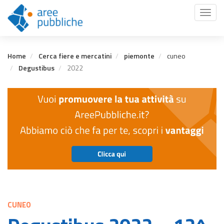
Salta
Toggl
al
naviga
contenuto
principale
Home
Cerca fiere e mercatini
piemonte
cuneo
Degustibus
2022
CUNEO