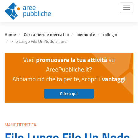
Salta
Toggl
al
naviga
contenuto
principale
Home
Cerca fiere e mercatini
piemonte
collegno
Filo Lungo Filo Un Nodo si fara`
MANIF.FIERISTICA
Filo Lungo Filo Un Nodo