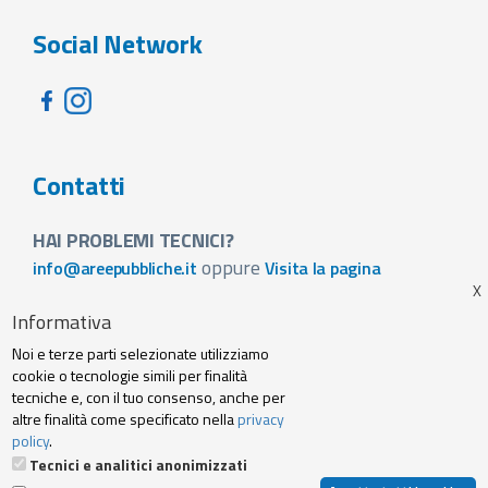
Social Network
Contatti
HAI PROBLEMI TECNICI?
oppure
info@areepubbliche.it
Visita la pagina
VUOI SPONSORIZZARE LA FIERA DEL TUO PAESE?
Informativa
Visita la pagina
Noi e terze parti selezionate utilizziamo
Footer
cookie o tecnologie simili per finalità
Web agency
Privacy policy e cookie
tecniche e, con il tuo consenso, anche per
menu
altre finalità come specificato nella
privacy
policy
.
Termini Servizio
Tecnici e analitici anonimizzati