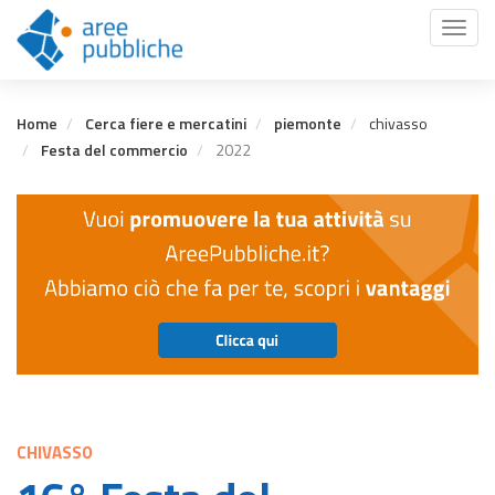
Salta
Toggl
al
naviga
contenuto
principale
Home
Cerca fiere e mercatini
piemonte
chivasso
Festa del commercio
2022
CHIVASSO