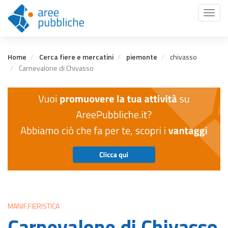
Salta
Toggl
al
naviga
contenuto
principale
Home
Cerca fiere e mercatini
piemonte
chivasso
Carnevalone di Chivasso
MANIF.FIERISTICA
Carnevalone di Chivasso