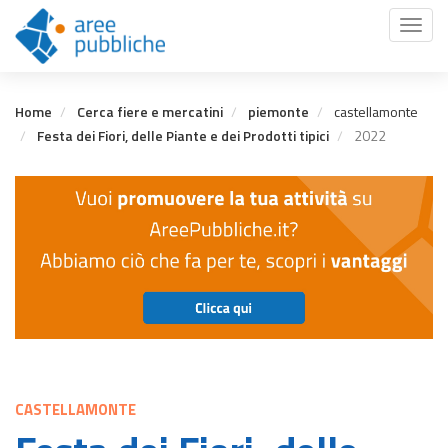
Salta
Toggl
al
naviga
contenuto
principale
Home
Cerca fiere e mercatini
piemonte
castellamonte
Festa dei Fiori, delle Piante e dei Prodotti tipici
2022
CASTELLAMONTE