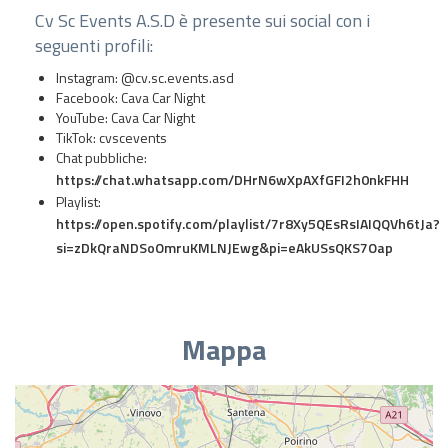
Cv Sc Events A.S.D è presente sui social con i
seguenti profili:
Instagram: @cv.sc.events.asd
Facebook: Cava Car Night
YouTube: Cava Car Night
TikTok: cvscevents
Chat pubbliche:
https://chat.whatsapp.com/DHrN6wXpAXfGFI2h0nkFHH
Playlist:
https://open.spotify.com/playlist/7r8Xy5QEsRsIAIQQVh6tJa?
si=zDkQraNDSoOmruKMLNJEwg&pi=eAkUSsQKS7Oap
Mappa