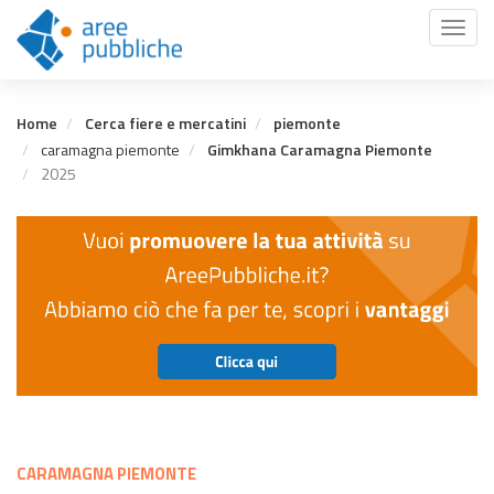
Salta
Toggl
al
naviga
contenuto
principale
Home
Cerca fiere e mercatini
piemonte
caramagna piemonte
Gimkhana Caramagna Piemonte
2025
CARAMAGNA PIEMONTE