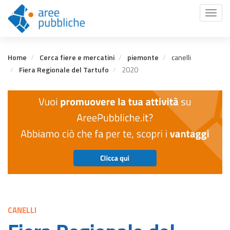
Salta
Toggl
al
naviga
contenuto
principale
Home
Cerca fiere e mercatini
piemonte
canelli
Fiera Regionale del Tartufo
2020
CANELLI