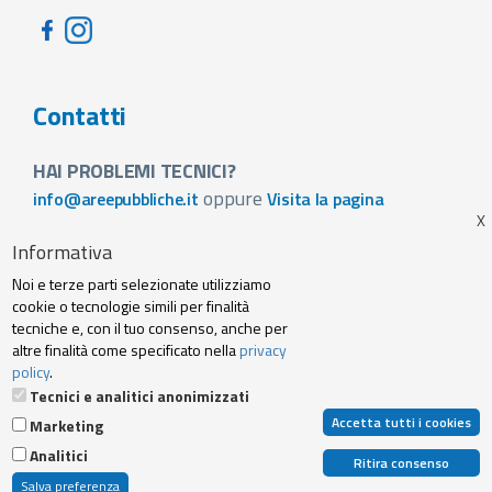
Contatti
HAI PROBLEMI TECNICI?
oppure
info@areepubbliche.it
Visita la pagina
VUOI SPONSORIZZARE LA FIERA DEL TUO PAESE?
Informativa
Visita la pagina
Noi e terze parti selezionate utilizziamo
Footer
cookie o tecnologie simili per finalità
Web agency
Privacy policy e cookie
tecniche e, con il tuo consenso, anche per
menu
altre finalità come specificato nella
privacy
policy
.
Termini Servizio
Tecnici e analitici anonimizzati
Accetta tutti i cookies
Marketing
© 2019 Archibuzz Srl - Tutti i diritti riservati | P. IVA e C. Fiscale: 10707250014 |
Analitici
N.REA: TO-1155316 | Capitale Sociale 20.000,00 € I.V.
Ritira consenso
|
www.archibuzz.com
|
info@archibuzz.com
Salva preferenza