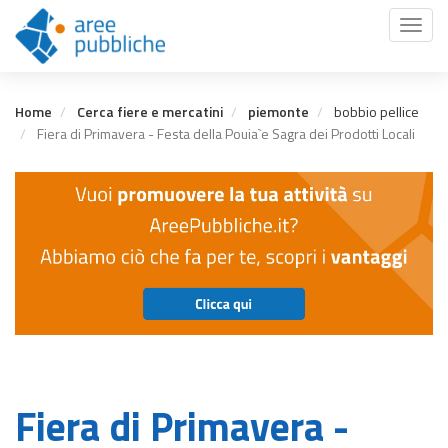
Salta
Toggl
al
naviga
contenuto
principale
Home
Cerca fiere e mercatini
piemonte
bobbio pellice
Fiera di Primavera - Festa della Pouia`e Sagra dei Prodotti Locali
Fiera di Primavera -