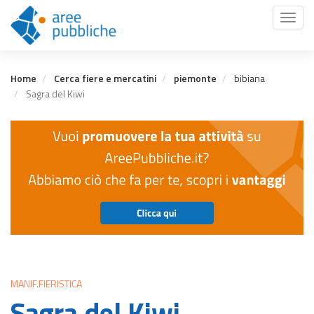
Salta
Toggl
al
naviga
contenuto
principale
Home
Cerca fiere e mercatini
piemonte
bibiana
Sagra del Kiwi
MANIF.FIERISTICA
Sagra del Kiwi