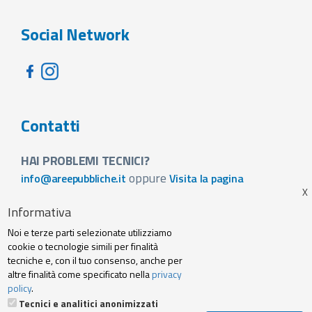
Social Network
Contatti
HAI PROBLEMI TECNICI?
oppure
info@areepubbliche.it
Visita la pagina
VUOI SPONSORIZZARE LA FIERA DEL TUO PAESE?
Informativa
Visita la pagina
Noi e terze parti selezionate utilizziamo
Footer
cookie o tecnologie simili per finalità
Web agency
Privacy policy e cookie
tecniche e, con il tuo consenso, anche per
menu
altre finalità come specificato nella
privacy
policy
.
Termini Servizio
Tecnici e analitici anonimizzati