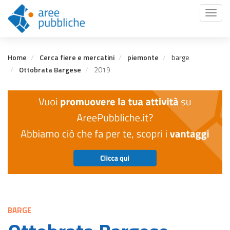
Salta
Toggl
al
naviga
contenuto
principale
Home
Cerca fiere e mercatini
piemonte
barge
Ottobrata Bargese
2019
BARGE