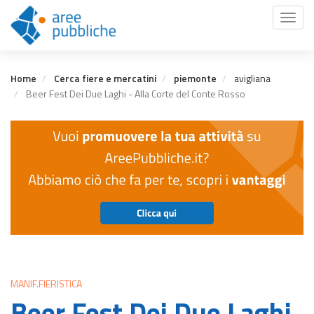
Salta
Toggl
al
naviga
contenuto
principale
Home
Cerca fiere e mercatini
piemonte
avigliana
Beer Fest Dei Due Laghi - Alla Corte del Conte Rosso
MANIF.FIERISTICA
Beer Fest Dei Due Laghi