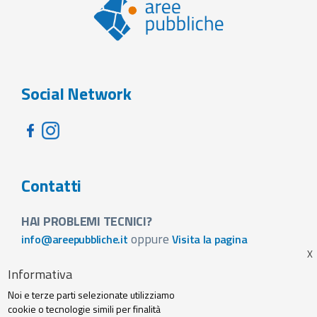
Social Network
Contatti
HAI PROBLEMI TECNICI?
oppure
info@areepubbliche.it
Visita la pagina
VUOI SPONSORIZZARE LA FIERA DEL TUO PAESE?
Informativa
Visita la pagina
Noi e terze parti selezionate utilizziamo
Footer
cookie o tecnologie simili per finalità
Web agency
Privacy policy e cookie