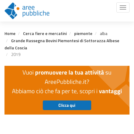
Salta
Toggl
al
naviga
contenuto
principale
Home
Cerca fiere e mercatini
piemonte
alba
Grande Rassegna Bovini Piemontesi di Sottorazza Albese
della Coscia
2019