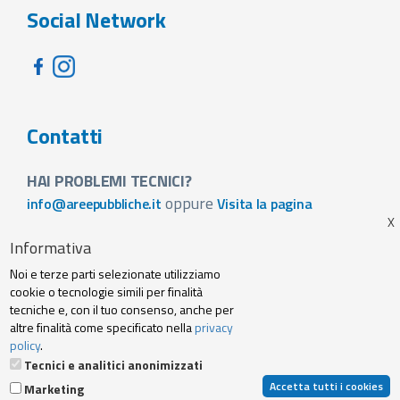
Social Network
Contatti
HAI PROBLEMI TECNICI?
oppure
info@areepubbliche.it
Visita la pagina
VUOI SPONSORIZZARE LA FIERA DEL TUO PAESE?
Informativa
Visita la pagina
Noi e terze parti selezionate utilizziamo
Footer
cookie o tecnologie simili per finalità
Web agency
Privacy policy e cookie
tecniche e, con il tuo consenso, anche per
menu
altre finalità come specificato nella
privacy
policy
.
Termini Servizio
Tecnici e analitici anonimizzati
Accetta tutti i cookies
Marketing
© 2019 Archibuzz Srl - Tutti i diritti riservati | P. IVA e C. Fiscale: 10707250014 |