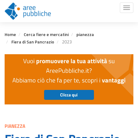
Salta
Toggl
al
naviga
contenuto
principale
Home
Cerca fiere e mercatini
pianezza
Fiera di San Pancrazio
2023
PIANEZZA