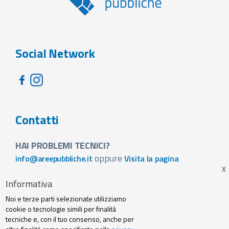
Social Network
Contatti
HAI PROBLEMI TECNICI?
oppure
info@areepubbliche.it
Visita la pagina
VUOI SPONSORIZZARE LA FIERA DEL TUO PAESE?
Informativa
Visita la pagina
Noi e terze parti selezionate utilizziamo
Footer
cookie o tecnologie simili per finalità
Web agency
Privacy policy e cookie
tecniche e, con il tuo consenso, anche per