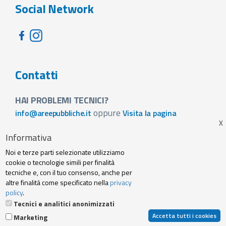
Social Network
Contatti
HAI PROBLEMI TECNICI?
oppure
info@areepubbliche.it
Visita la pagina
VUOI SPONSORIZZARE LA FIERA DEL TUO PAESE?
Informativa
Visita la pagina
Noi e terze parti selezionate utilizziamo
Footer
cookie o tecnologie simili per finalità
Web agency
Privacy policy e cookie
tecniche e, con il tuo consenso, anche per
menu
altre finalità come specificato nella
privacy
policy
.
Termini Servizio
Tecnici e analitici anonimizzati
Accetta tutti i cookies
Marketing
© 2019 Archibuzz Srl - Tutti i diritti riservati | P. IVA e C. Fiscale: 10707250014 |