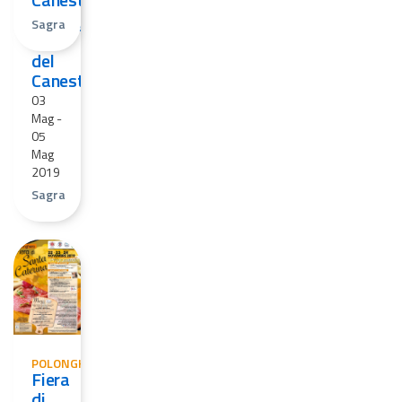
Sagra
dell`Agnolotto
Sagra
e
del
Canestrello
03
Mag
-
05
Mag
2019
Sagra
POLONGHERA
Fiera
di