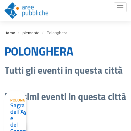
Salta
Toggl
al
naviga
contenuto
principale
Home
piemonte
Polonghera
POLONGHERA
Tutti gli eventi in questa città
Prossimi eventi in questa città
POLONGHERA
Sagra
dell`Agnolotto
e
del
POLONGHERA
Canestrello