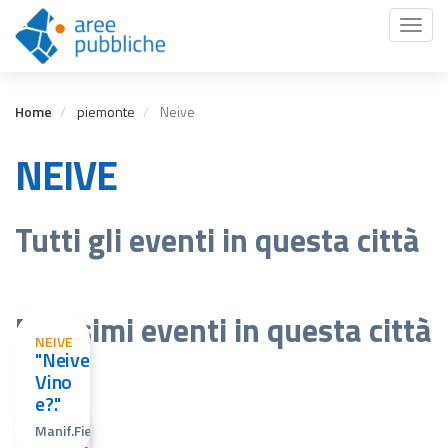
Salta
Toggl
al
naviga
contenuto
principale
Home
piemonte
Neive
NEIVE
Tutti gli eventi in questa città
Prossimi eventi in questa città
NEIVE
"Neive,
Vino
e?."
Manif.Fieristica
NEIVE