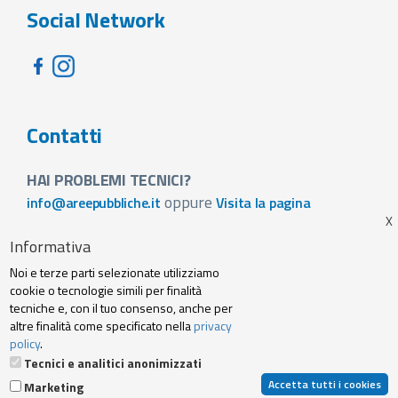
Social Network
Contatti
HAI PROBLEMI TECNICI?
oppure
info@areepubbliche.it
Visita la pagina
VUOI SPONSORIZZARE LA FIERA DEL TUO PAESE?
Informativa
Visita la pagina
Noi e terze parti selezionate utilizziamo
Footer
cookie o tecnologie simili per finalità
Web agency
Privacy policy e cookie
tecniche e, con il tuo consenso, anche per
menu
altre finalità come specificato nella
privacy
policy
.
Termini Servizio
Tecnici e analitici anonimizzati
Accetta tutti i cookies
Marketing
© 2019 Archibuzz Srl - Tutti i diritti riservati | P. IVA e C. Fiscale: 10707250014 |