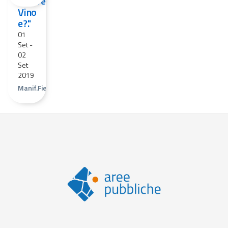
"Neive,
Vino
e?."
01
Set
-
02
Set
2019
Manif.Fieristica